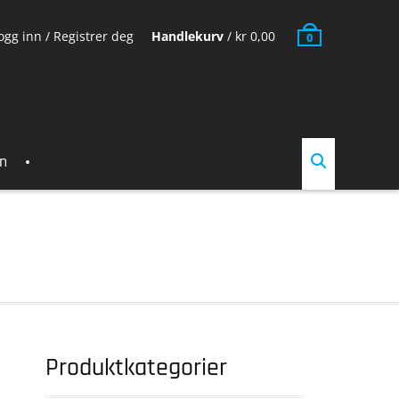
ogg inn / Registrer deg
Handlekurv
/
kr
0,00
0
en
Produktkategorier