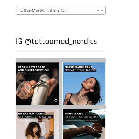
TattooMed® Tattoo Care
×
IG @tattoomed_nordics