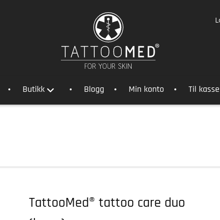
L
Butikk
Blogg
Min konto
Til kass
TattooMed® tattoo care duo