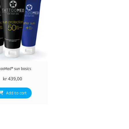
tooMed® sun basics
kr
439,00
Add to cart