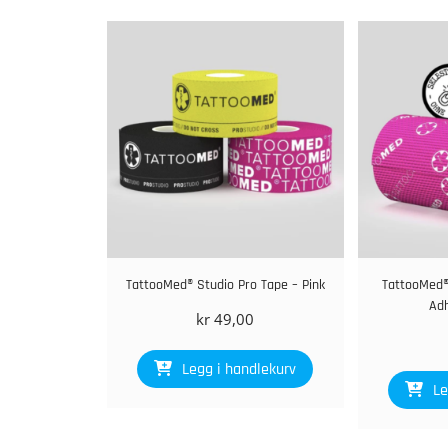
TattooMed® Studio Pro Tape – Pink
TattooMed®
Adh
kr
49,00
Legg i handlekurv
Le