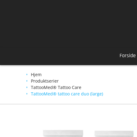
Skip
to
content
Forside
Hjem
Produktserier
TattooMed® Tattoo Care
TattooMed® tattoo care duo (large)