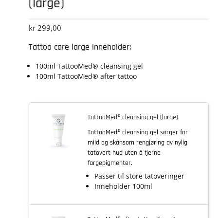
(large)
kr
299,00
Tattoo care large inneholder:
100ml TattooMed® cleansing gel
100ml TattooMed® after tattoo
TattooMed® cleansing gel (large)
TattooMed® cleansing gel sørger for
mild og skånsom rengjøring av nylig
tatovert hud uten å fjerne
fargepigmenter.
Passer til store tatoveringer
Inneholder 100ml