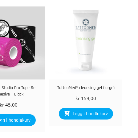
 Studio Pro Tape Self
TattooMed® cleansing gel (large)
esive – Black
kr
159,00
kr
45,00
Legg i handlekurv
gg i handlekurv