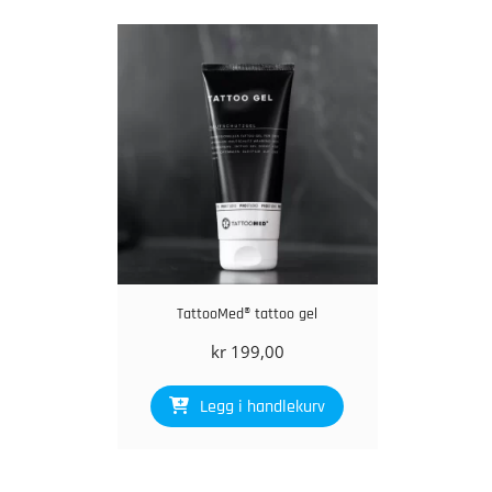
TattooMed® tattoo gel
kr
199,00
Legg i handlekurv