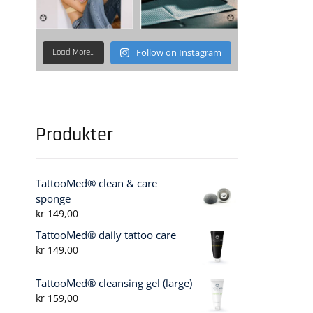
Follow on Instagram
Load More...
Produkter
TattooMed® clean & care
sponge
kr
149,00
TattooMed® daily tattoo care
kr
149,00
TattooMed® cleansing gel (large)
kr
159,00