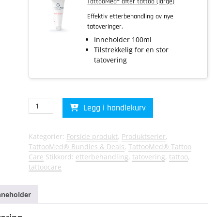
TattooMed® after tattoo (large)
Effektiv etterbehandling av nye
tatoveringer.
Inneholder 100ml
Tilstrekkelig for en stor
tatovering
TattooMed®
Legg i handlekurv
tattoo
care
duo
Kategorier:
Forside produkt
,
Produktserier
,
(large)
TattooMed® Bundles & Deals
,
TattooMed® Tattoo
antall
Care
Stikkord:
etterbehandling
,
tatovering
,
tattoo
,
tattoocare
nneholder