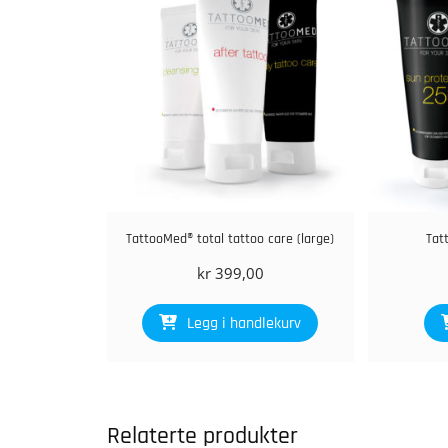
TattooMed® total tattoo care (large)
Tat
kr
399,00
Legg i handlekurv
Relaterte produkter