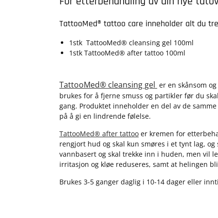
For etterbehandling av din nye tato
TattooMed® tattoo care inneholder alt du tre
1stk TattooMed® cleansing gel 100ml
1stk TattooMed® after tattoo 100ml
TattooMed® cleansing gel
er en skånsom og p
brukes for å fjerne smuss og partikler før du sk
gang. Produktet inneholder en del av de samme 
på å gi en lindrende følelse.
TattooMed® after tattoo
er kremen for etterbeha
rengjort hud og skal kun smøres i et tynt lag, og 
vannbasert og skal trekke inn i huden, men vil l
irritasjon og kløe reduseres, samt at helingen bli
Brukes 3-5 ganger daglig i 10-14 dager eller innti