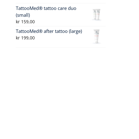
TattooMed® tattoo care duo
(small)
kr
159,00
TattooMed® after tattoo (large)
kr
199,00