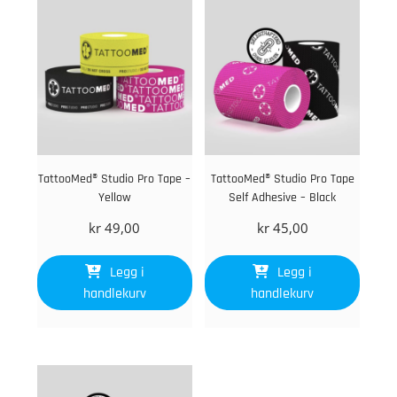
TattooMed® Studio Pro Tape –
TattooMed® Studio Pro Tape
Yellow
Self Adhesive – Black
kr
49,00
kr
45,00
Legg i
Legg i
handlekurv
handlekurv