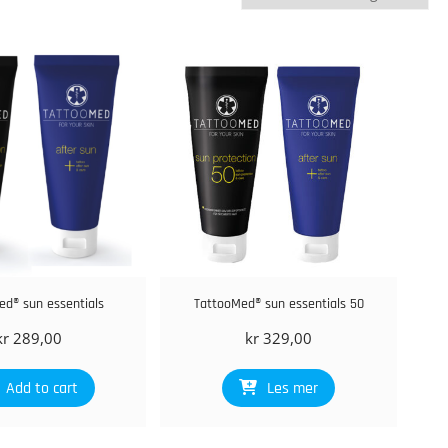
ed® sun essentials
TattooMed® sun essentials 50
kr
289,00
kr
329,00
Add to cart
Les mer