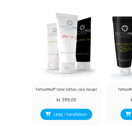
TattooMed® total tattoo care (large)
TattooM
kr
399,00
Legg i handlekurv