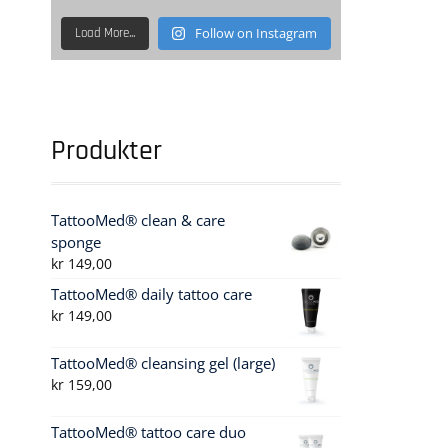
Follow on Instagram
Load More...
Produkter
TattooMed® clean & care
sponge
kr
149,00
TattooMed® daily tattoo care
kr
149,00
TattooMed® cleansing gel (large)
kr
159,00
TattooMed® tattoo care duo