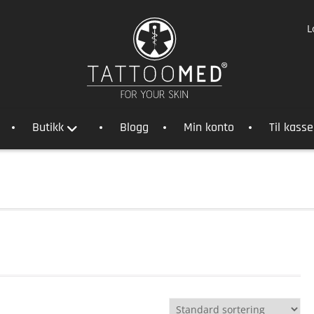
L
Butikk
Blogg
Min konto
Til kass