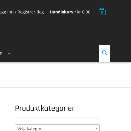
ogg inn / Registrer deg
Handlekurv
/
kr
0,00
0
en
Produktkategorier
Velg kategori