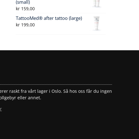
(small)
kr
159,00
TattooMed® after tattoo (large)
kr
199,00
erer raskt fra vårt lager i Oslo. Så hos oss får du ingen
ollgebyr eller annet.
r