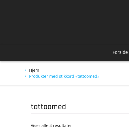
Skip
to
content
Forside
Hjem
Produkter med stikkord «tattoomed»
tattoomed
Viser alle 4 resultater