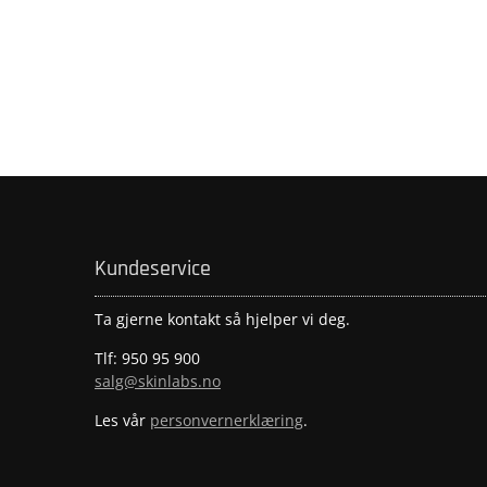
Kundeservice
Ta gjerne kontakt så hjelper vi deg.
Tlf: 950 95 900
salg@skinlabs.no
Les vår
personvernerklæring
.