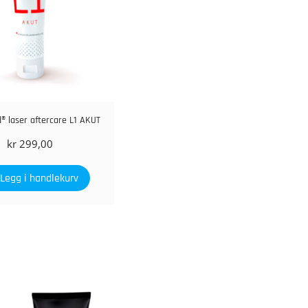
® laser aftercare L1 AKUT
kr
299,00
Legg i handlekurv