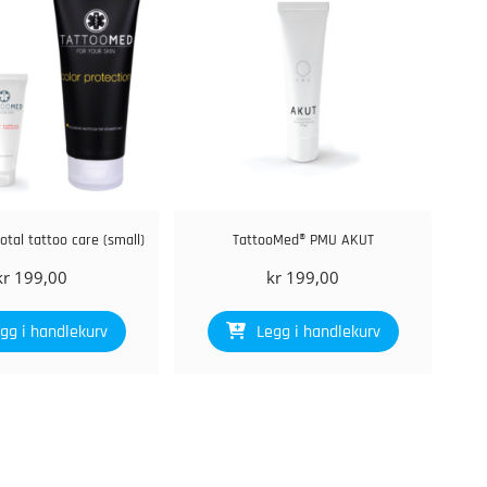
tal tattoo care (small)
TattooMed® PMU AKUT
kr
199,00
kr
199,00
gg i handlekurv
Legg i handlekurv