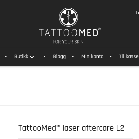
L
Butikk
Blogg
Min konto
Til kass
TattooMed® laser aftercare L2