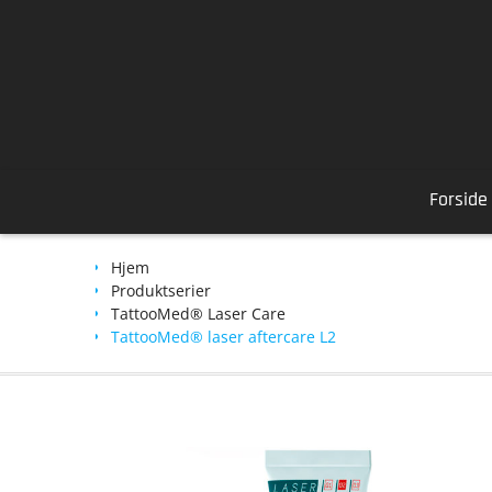
Skip
to
content
Forside
Hjem
Produktserier
TattooMed® Laser Care
TattooMed® laser aftercare L2