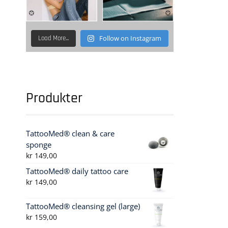
Follow on Instagram
Load More...
Produkter
TattooMed® clean & care
sponge
kr
149,00
TattooMed® daily tattoo care
kr
149,00
TattooMed® cleansing gel (large)
kr
159,00