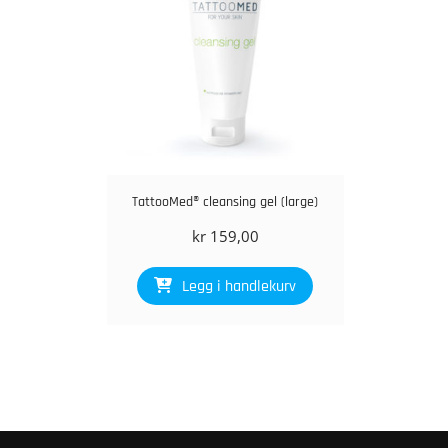
TattooMed® cleansing gel (large)
kr
159,00
Legg i handlekurv