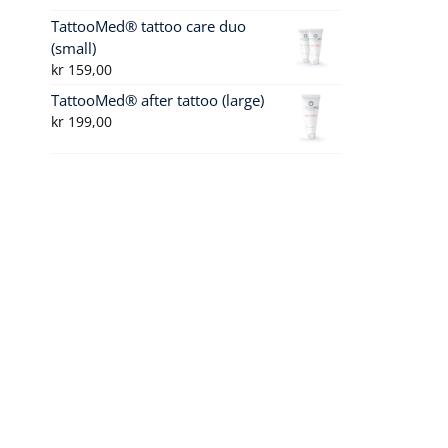
TattooMed® tattoo care duo
(small)
kr
159,00
TattooMed® after tattoo (large)
kr
199,00