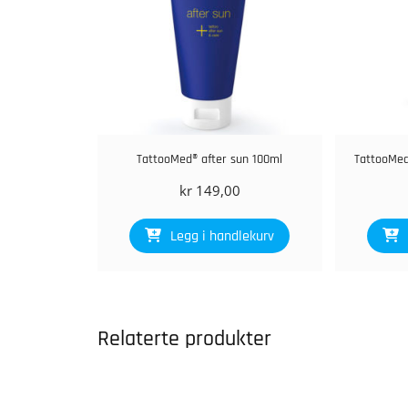
TattooMed® after sun 100ml
TattooMed
kr
149,00
Legg i handlekurv
Relaterte produkter