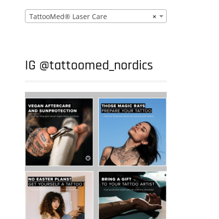
TattooMed® Laser Care
×
IG @tattoomed_nordics