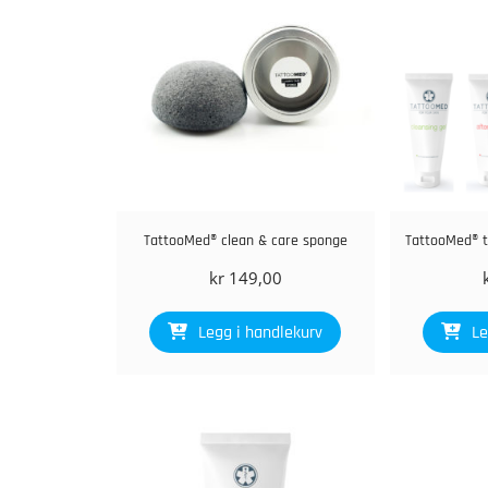
TattooMed® clean & care sponge
TattooMed® to
kr
149,00
Legg i handlekurv
Le