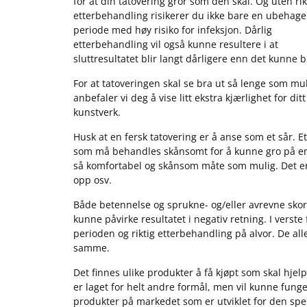
for at din tatovering gror som den skal. Og uten rik
etterbehandling risikerer du ikke bare en ubehage
periode med høy risiko for infeksjon. Dårlig
etterbehandling vil også kunne resultere i at
sluttresultatet blir langt dårligere enn det kunne bl
For at tatoveringen skal se bra ut så lenge som mul
anbefaler vi deg å vise litt ekstra kjærlighet for dit
kunstverk.
Husk at en fersk tatovering er å anse som et sår. Et
som må behandles skånsomt for å kunne gro på e
så komfortabel og skånsom måte som mulig. Det er 
opp osv.
Både betennelse og sprukne- og/eller avrevne skorp
kunne påvirke resultatet i negativ retning. I verste
perioden og riktig etterbehandling på alvor.
De all
samme.
Det finnes ulike produkter å få kjøpt som skal hje
er laget for helt andre formål, men vil kunne funge
produkter på markedet som er utviklet for den sp