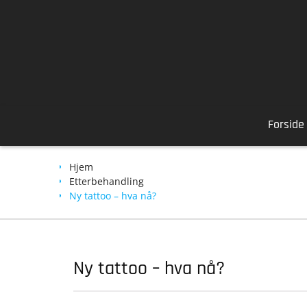
Skip
to
content
Forside
Hjem
Etterbehandling
Ny tattoo – hva nå?
Ny tattoo – hva nå?