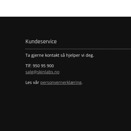
Kundeservice
Ta gjerne kontakt så hjelper vi deg.
Tlf: 950 95 900
salg@skinlabs.no
Les vår
personvernerklæring
.