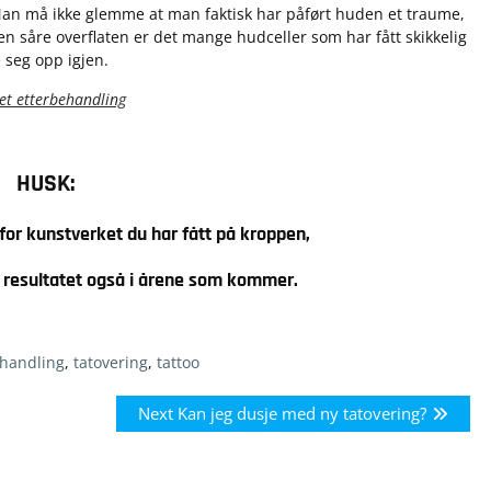
. Man må ikke glemme at man faktisk har påført huden et traume,
en såre overflaten er det mange hudceller som har fått skikkelig
 seg opp igjen.
et etterbehandling
HUSK:
 for kunstverket du har fått på kroppen,
r resultatet også i årene som kommer.
handling
,
tatovering
,
tattoo
Next
Next
Kan jeg dusje med ny tatovering?
post: