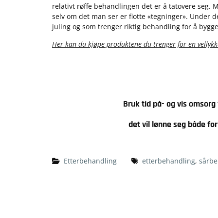
relativt røffe behandlingen det er å tatovere seg
selv om det man ser er flotte «tegninger». Under d
juling og som trenger riktig behandling for å bygge
Her kan du kjøpe produktene du trenger for en vellykk
Bruk tid på- og vis omsorg
det vil lønne seg både fo
Etterbehandling
etterbehandling
,
sårbe
Innleggsnavigasjon