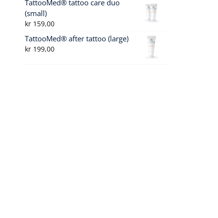
TattooMed® tattoo care duo
(small)
kr
159,00
TattooMed® after tattoo (large)
kr
199,00