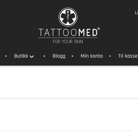
L
Butikk
Blogg
Min konto
Til kass