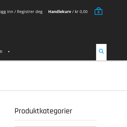
ogg inn / Registrer deg
Handlekurv
/
kr
0,00
0
en
Produktkategorier