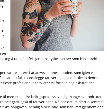
tig
lig
itt.
ig,
t nye
 sår
n en
viktig å unngå infeksjoner og tykke skorper som kan sprekke
er kan resultere i at arrvev dannes i huden, som igjen vil
 fall kan du faktisk ødelegge tatoveringen ved å ikke ta denne
er fleste profesjonelle tatovører vil fortelle deg akkurat det
lpe til med en bedre helingsprosess. Veldig mange av produktene
re helt greit også til tatoveringer. Nå har det imidlertid kommet
esifikke oppgaven, nemlig å hele hud som har vært gjennom den