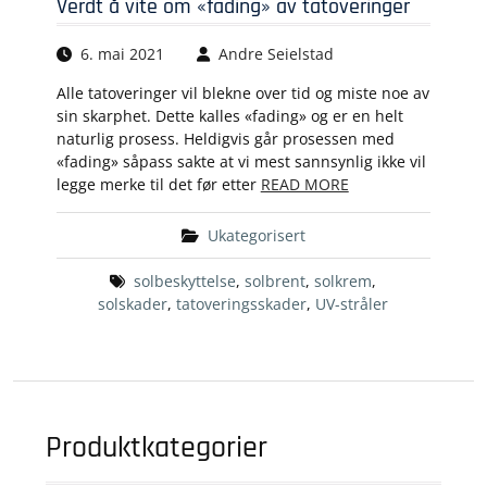
Verdt å vite om «fading» av tatoveringer
6. mai 2021
Andre Seielstad
Alle tatoveringer vil blekne over tid og miste noe av
sin skarphet. Dette kalles «fading» og er en helt
naturlig prosess. Heldigvis går prosessen med
«fading» såpass sakte at vi mest sannsynlig ikke vil
legge merke til det før etter
READ MORE
Ukategorisert
solbeskyttelse
,
solbrent
,
solkrem
,
solskader
,
tatoveringsskader
,
UV-stråler
Produktkategorier